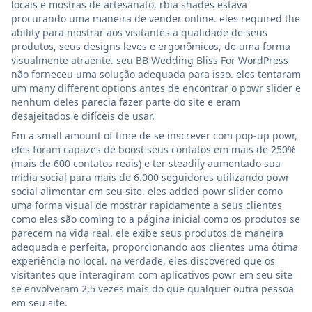
locais e mostras de artesanato, rbia shades estava
procurando uma maneira de vender online. eles required the
ability para mostrar aos visitantes a qualidade de seus
produtos, seus designs leves e ergonômicos, de uma forma
visualmente atraente. seu BB Wedding Bliss For WordPress
não forneceu uma solução adequada para isso. eles tentaram
um many different options antes de encontrar o powr slider e
nenhum deles parecia fazer parte do site e eram
desajeitados e difíceis de usar.
Em a small amount of time de se inscrever com pop-up powr,
eles foram capazes de boost seus contatos em mais de 250%
(mais de 600 contatos reais) e ter steadily aumentado sua
mídia social para mais de 6.000 seguidores utilizando powr
social alimentar em seu site. eles added powr slider como
uma forma visual de mostrar rapidamente a seus clientes
como eles são coming to a página inicial como os produtos se
parecem na vida real. ele exibe seus produtos de maneira
adequada e perfeita, proporcionando aos clientes uma ótima
experiência no local. na verdade, eles discovered que os
visitantes que interagiram com aplicativos powr em seu site
se envolveram 2,5 vezes mais do que qualquer outra pessoa
em seu site.