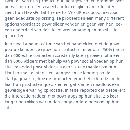
kwaliteit van hun product, hun lichtgewicht en ergonomische
ontwerpen, op een visueel aantrekkelijke manier te laten
zien. hun NewsPortal Theme for WordPress bood hiervoor
geen adequate oplossing. ze probeerden een many different
options voordat ze powr slider vonden en geen van hen leek
een onderdeel van de site en was onhandig en moeilijk te
gebruiken.
In a small amount of time van het aanmelden met de powr-
pop-up konden ze grow hun contacten meer dan 250% (meer
dan 600 echte contacten) constantly laten groeien tot meer
dan 6000 volgers met behulp van powr social voeden op hun
site. ze added powr slider als een visuele manier om hun
klanten snel te laten zien, aangezien ze landing on de
startpagina zijn, hoe de producten er in het echt uitzien. het
laat hun producten goed zien en gaf klanten naadloos een
geweldige ervaring op locatie. in feite reported dat bezoekers
die interactie hadden met powr-apps op hun site, 2,5 keer
langer betrokken waren dan enige andere persoon op hun
site.