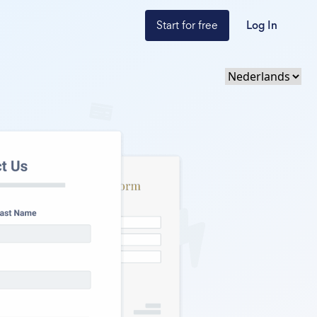
Start for free
Log In