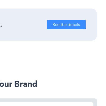
.
See the details
our Brand