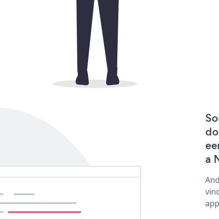
So
do
ee
a 
And
vin
app