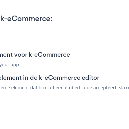
n k-eCommerce:
gment voor k-eCommerce
 your app
-element in de k-eCommerce editor
ce element dat html of een embed-code accepteert. sla op,