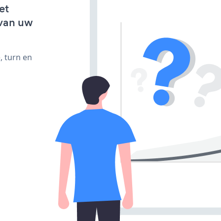
et
van uw
, turn en