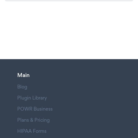
Main
Blog
Plugin Library
POWR Business
Plans & Pricing
HIPAA Forms