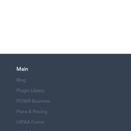
Main
Blog
Plugin Library
POWR Business
Plans & Pricing
HIPAA Forms