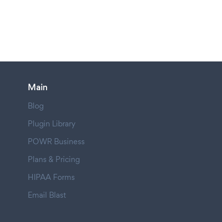
Main
Blog
Plugin Library
POWR Business
Plans & Pricing
HIPAA Forms
Email Blast