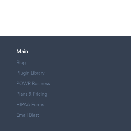
Main
Blog
Plugin Library
POWR Business
Plans & Pricing
HIPAA Forms
Email Blast