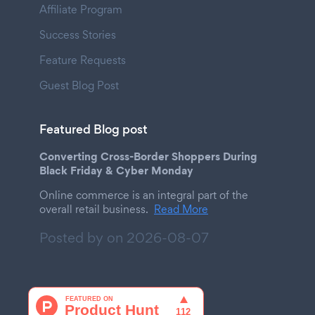
Affiliate Program
Success Stories
Feature Requests
Guest Blog Post
Featured Blog post
Converting Cross-Border Shoppers During
Black Friday & Cyber Monday
Online commerce is an integral part of the
overall retail business.
Read More
Posted by on
2026-08-07