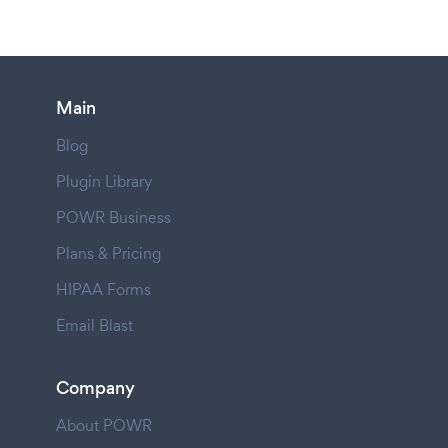
Main
Blog
Plugin Library
POWR Business
Plans & Pricing
HIPAA Forms
Email Blast
Company
About POWR