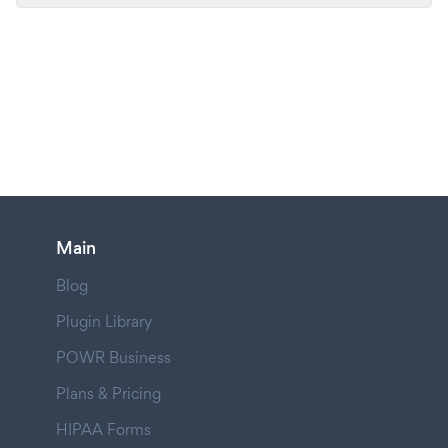
Main
Blog
Plugin Library
POWR Business
Plans & Pricing
HIPAA Forms