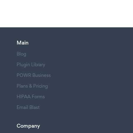
Main
Blog
Plugin Library
POWR Business
Plans & Pricing
HIPAA Forms
Email Blast
Company