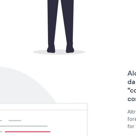
Al
da
"c
co
Alt
for
for