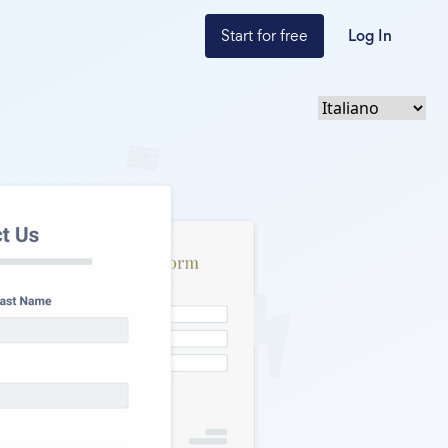
Start for free
Log In