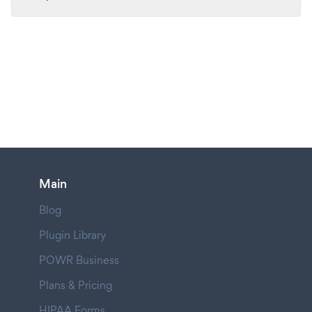
Main
Blog
Plugin Library
POWR Business
Plans & Pricing
HIPAA Forms