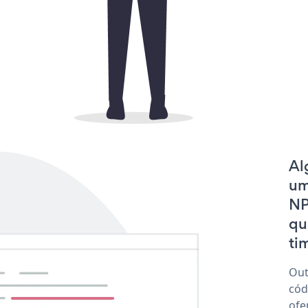
Al
um
NP
qu
tim
Out
cód
ofe