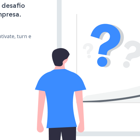
 desafio
mpresa.
ivate, turn e