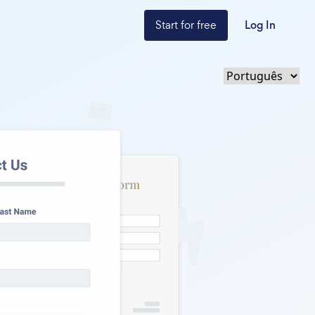
Start for free
Log In