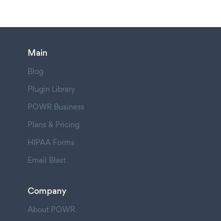
Main
Blog
Plugin Library
POWR Business
Plans & Pricing
HIPAA Forms
Email Blast
Company
About POWR