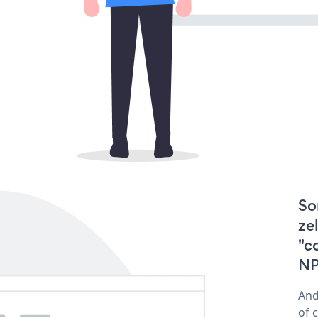
So
ze
"c
NP
And
of 