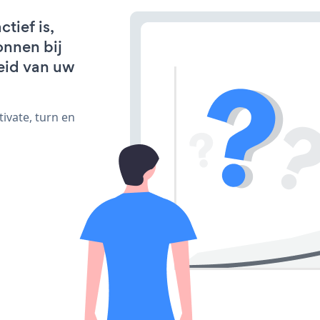
tief is,
onnen bij
eid van uw
ivate, turn en