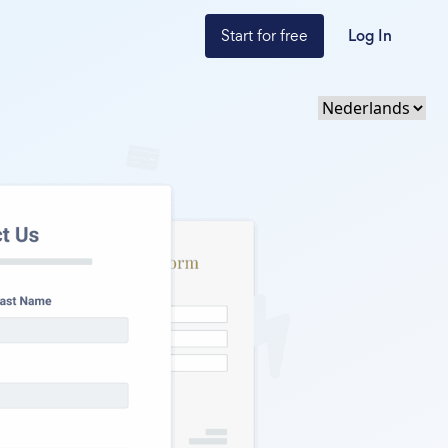
Start for free
Log In