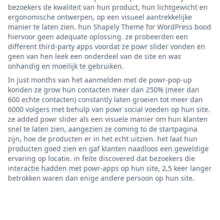
bezoekers de kwaliteit van hun product, hun lichtgewicht en
ergonomische ontwerpen, op een visueel aantrekkelijke
manier te laten zien. hun Shapely Theme for WordPress bood
hiervoor geen adequate oplossing. ze probeerden een
different third-party apps voordat ze powr slider vonden en
geen van hen leek een onderdeel van de site en was
onhandig en moeilijk te gebruiken.
In just months van het aanmelden met de powr-pop-up
konden ze grow hun contacten meer dan 250% (meer dan
600 echte contacten) constantly laten groeien tot meer dan
6000 volgers met behulp van powr social voeden op hun site.
ze added powr slider als een visuele manier om hun klanten
snel te laten zien, aangezien ze coming to de startpagina
zijn, hoe de producten er in het echt uitzien. het laat hun
producten goed zien en gaf klanten naadloos een geweldige
ervaring op locatie. in feite discovered dat bezoekers die
interactie hadden met powr-apps op hun site, 2,5 keer langer
betrokken waren dan enige andere persoon op hun site.