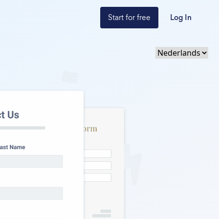
Start for free
Log In