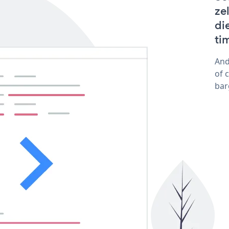
ze
di
ti
And
of 
bar