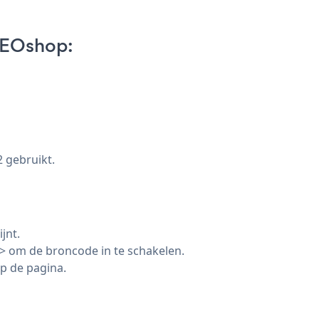
SEOshop:
2 gebruikt.
jnt.
> om de broncode in te schakelen.
p de pagina.