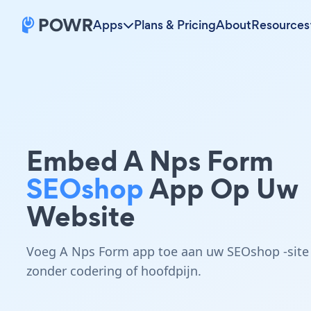
Apps
Plans & Pricing
About
Resources
Embed A Nps Form
SEOshop
App Op Uw
Website
Voeg A Nps Form app toe aan uw SEOshop -site
zonder codering of hoofdpijn.