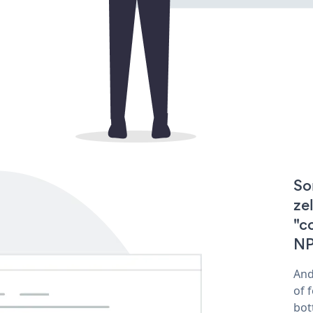
So
ze
"c
NP
And
of 
bot