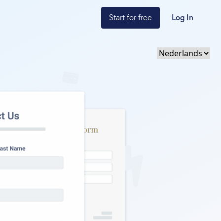
Start for free
Log In