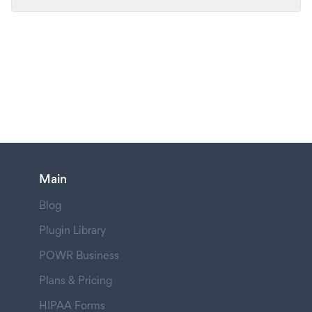
Main
Blog
Plugin Library
POWR Business
Plans & Pricing
HIPAA Forms