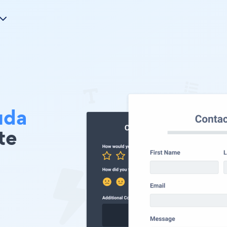
uda
te