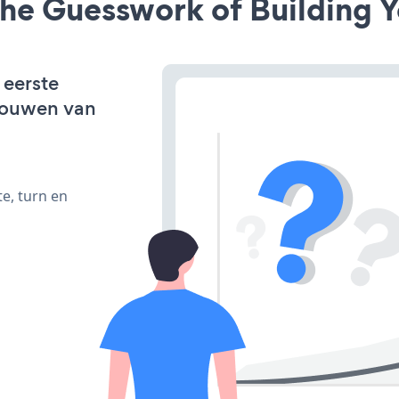
he Guesswork of Building Y
 eerste
bouwen van
e, turn en