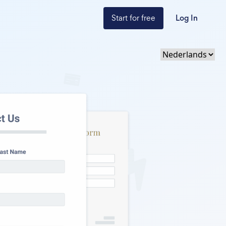
Start for free
Log In