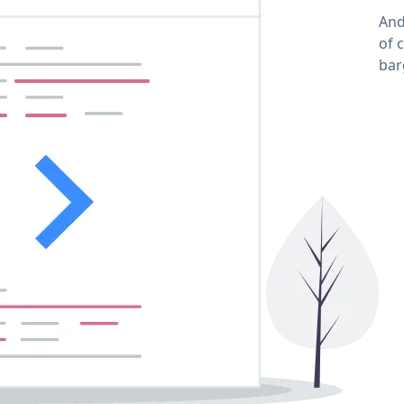
And
of 
bar