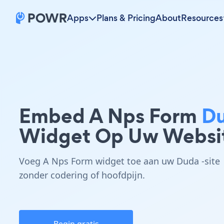
Apps
Plans & Pricing
About
Resources
Embed A Nps Form
D
Widget Op Uw Websi
Voeg A Nps Form widget toe aan uw Duda -site
zonder codering of hoofdpijn.