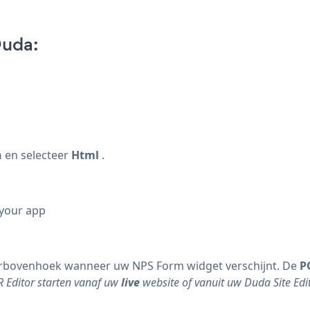
Duda:
n
en selecteer
Html
.
 your app
erbovenhoek wanneer uw NPS Form widget verschijnt. De
P
R Editor starten vanaf uw
live
website of vanuit uw Duda Site Edit