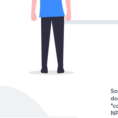
So
do
"c
NP