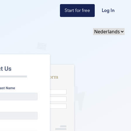
Start for free
Log In