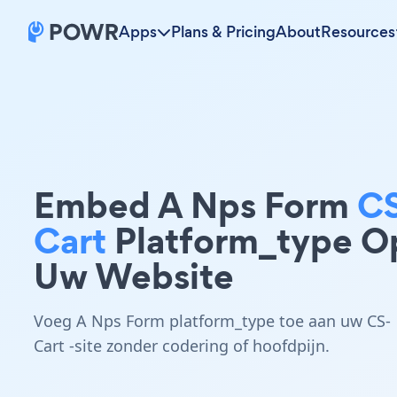
Apps
Plans & Pricing
About
Resources
Embed A Nps Form
C
Cart
Platform_type O
Uw Website
Voeg A Nps Form platform_type toe aan uw CS-
Cart -site zonder codering of hoofdpijn.