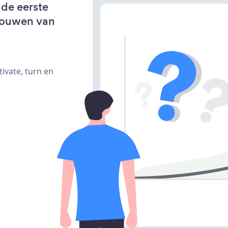
 de eerste
bouwen van
ivate, turn en