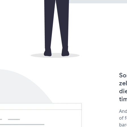
So
ze
di
ti
And
of 
bar