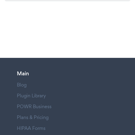
Main
Blog
Plugin Library
POWR Business
Plans & Pricing
HIPAA Forms