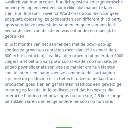
kwaliteit van hun product, hun lichtgewicht en ergonomische
ontwerpen, op een visueel aantrekkelijke manier te laten
zien. hun Blossom Travel for WordPress bood hiervoor geen
adequate oplossing. ze probeerden een different third-party
apps voordat ze powr slider vonden en geen van hen leek
een onderdeel van de site en was onhandig en moeilijk te
gebruiken.
In just months van het aanmelden met de powr-pop-up
konden ze grow hun contacten meer dan 250% (meer dan
600 echte contacten) steadily laten groeien tot meer dan 6000
volgers met behulp van powr social voeden op hun site. ze
added powr slider als een visuele manier om hun klanten
snel te laten zien, aangezien ze coming to de startpagina
zijn, hoe de producten er in het echt uitzien. het laat hun
producten goed zien en gaf klanten naadloos een geweldige
ervaring op locatie. in feite discovered dat bezoekers die
interactie hadden met powr-apps op hun site, 2,5 keer langer
betrokken waren dan enige andere persoon op hun site.