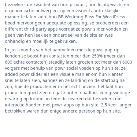
bezoekers de kwaliteit van hun product, hun lichtgewicht en
ergonomische ontwerpen, op een visueel aantrekkelijke
manier te laten zien. hun BB Wedding Bliss For WordPress
bood hiervoor geen adequate oplossing. ze probeerden een
different third-party apps voordat ze powr slider vonden en
geen van hen leek een onderdeel van de site en was
onhandig en moeilijk te gebruiken.
In just months van het aanmelden met de powr-pop-up
konden ze boost hun contacten meer dan 250% (meer dan
600 echte contacten) steadily laten groeien tot meer dan 6000
volgers met behulp van powr social voeden op hun site. ze
added powr slider als een visuele manier om hun klanten
snel te laten zien, aangezien ze landing on de startpagina
zijn, hoe de producten er in het echt uitzien. het laat hun
producten goed zien en gaf klanten naadloos een geweldige
ervaring op locatie. in feite discovered dat bezoekers die
interactie hadden met powr-apps op hun site, 2,5 keer langer
betrokken waren dan enige andere persoon op hun site.