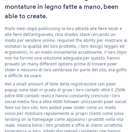
montature in legno fatte a mano, been
able to create.
Pochi mesi dopo publicizing la loro attività alle fiere locali e
alle fiere dell'artigianato, rbia shades stava cercando un
modo per vendere online. required the ability per mostrare ai
visitatori la qualità del loro prodotto, i loro design leggeri ed
ergonomici, in un modo visivamente accattivante. il loro Zepo
non ha fornito una soluzione adeguata per questo. hanno
provato un many different options prima di trovare powr
slider e nessuno di loro sembrava far parte del sito, era goffo
e difficile da usare.
Nel a small amount of time della registrazione con powr
popup sono stati in grado di grow i loro contatti oltre il 250%
(oltre 600 contatti reali) e hanno constantly cresciuto i loro
social media fino a oltre 6000 follower utilizzando powr social
feed sul loro sito. loro added powr slider come un modo
visivo per mostrare rapidamente ai propri clienti come sono
landing on la homepage come appaiono i prodotti nella vita
reale. mostra bene i loro prodotti e offre ai clienti un'ottima
esperienza in loco. infatti discovered i visitatori che hanno