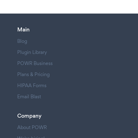
Main
Blog
Plugin Library
POWR Business
Plans & Pricing
HIPAA Forms
Email Blast
Company
About POWR