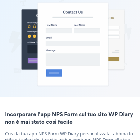
Incorporare l'app NPS Form sul tuo sito WP Diary
non è mai stato così facile
Crea la tua app NPS Form WP Diary personalizzata, abbina lo
stile e i colori del tuo sito web e aggiungi NPS Form alla tua