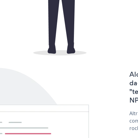
Al
da
"t
NP
Alt
com
roc