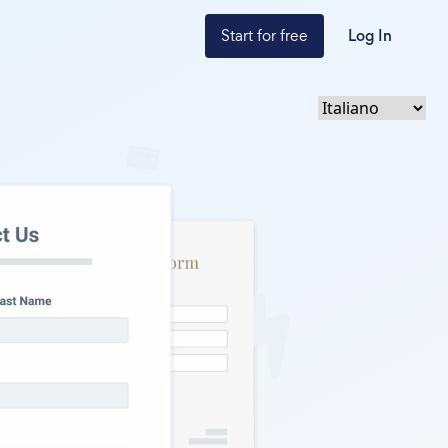
Start for free
Log In