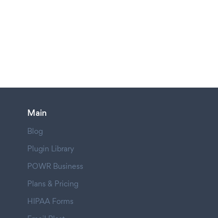
Main
Blog
Plugin Library
POWR Business
Plans & Pricing
HIPAA Forms