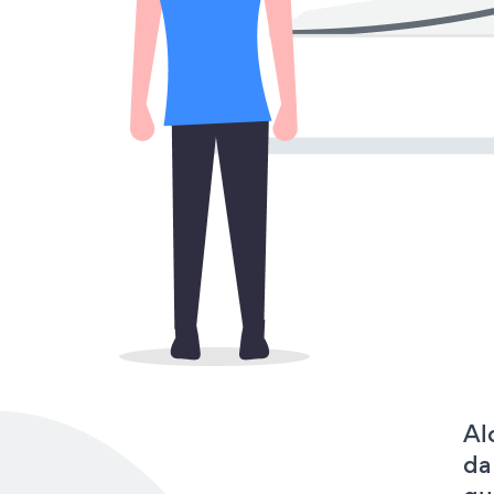
Al
da