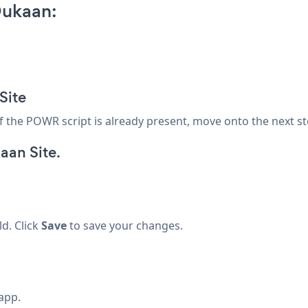
Dukaan:
Site
 If the POWR script is already present, move onto the next st
an Site.
ld. Click
Save
to save your changes.
app.