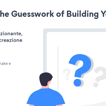
he Guesswork of Building Y
nzionante,
 creazione
 make e