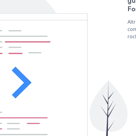
gu
Fo
Alt
com
roc