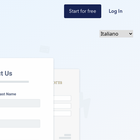
Start for free
Log In