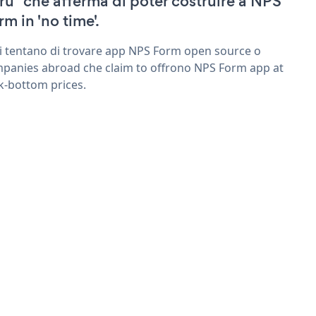
ru" che afferma di poter costruire a NPS
rm in 'no time'.
ri tentano di trovare app NPS Form open source o
panies abroad che claim to offrono NPS Form app at
k-bottom prices.