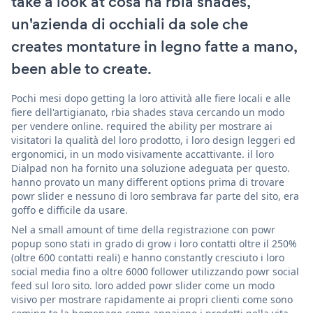
take a look at cosa ha rbia shades,
un'azienda di occhiali da sole che
creates montature in legno fatte a mano,
been able to create.
Pochi mesi dopo getting la loro attività alle fiere locali e alle
fiere dell'artigianato, rbia shades stava cercando un modo
per vendere online. required the ability per mostrare ai
visitatori la qualità del loro prodotto, i loro design leggeri ed
ergonomici, in un modo visivamente accattivante. il loro
Dialpad non ha fornito una soluzione adeguata per questo.
hanno provato un many different options prima di trovare
powr slider e nessuno di loro sembrava far parte del sito, era
goffo e difficile da usare.
Nel a small amount of time della registrazione con powr
popup sono stati in grado di grow i loro contatti oltre il 250%
(oltre 600 contatti reali) e hanno constantly cresciuto i loro
social media fino a oltre 6000 follower utilizzando powr social
feed sul loro sito. loro added powr slider come un modo
visivo per mostrare rapidamente ai propri clienti come sono