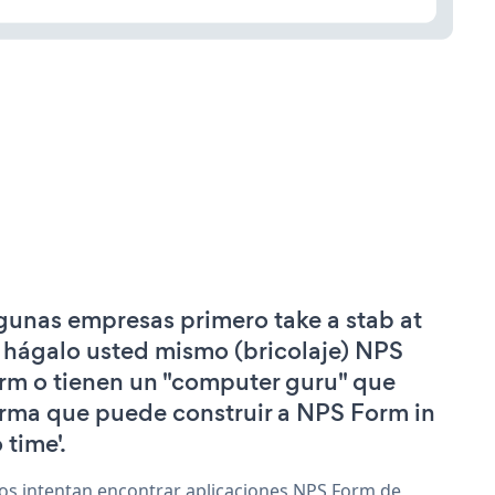
gunas empresas primero take a stab at
 hágalo usted mismo (bricolaje) NPS
rm o tienen un "computer guru" que
irma que puede construir a NPS Form in
 time'.
os intentan encontrar aplicaciones NPS Form de