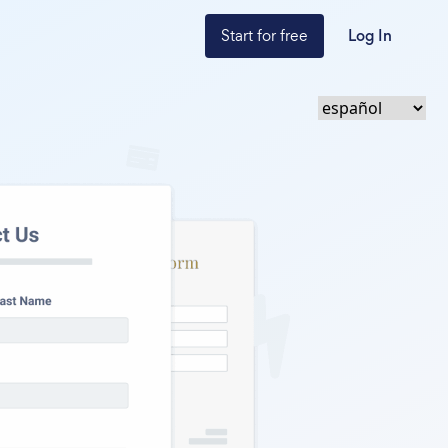
Start for free
Log In