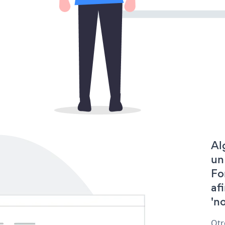
Al
un
Fo
af
'no
Otr