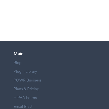
Main
Blog
Plugin Library
POWR Business
Plans & Pricing
HIPAA Forms
Email Blast