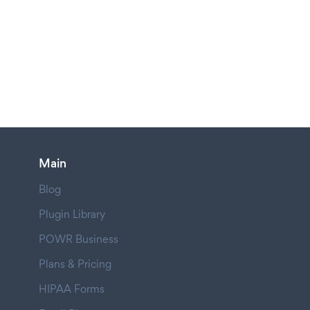
Main
Blog
Plugin Library
POWR Business
Plans & Pricing
HIPAA Forms