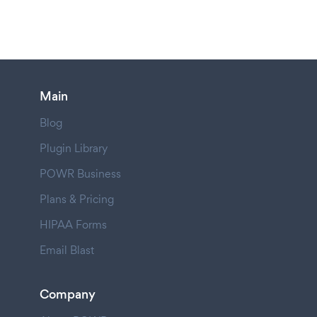
Main
Blog
Plugin Library
POWR Business
Plans & Pricing
HIPAA Forms
Email Blast
Company