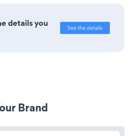
e details you
See the details
our Brand