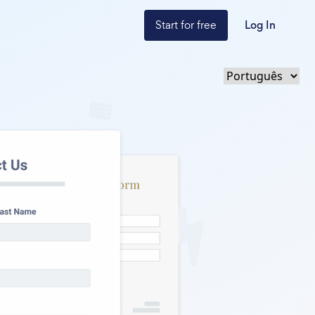
Start for free
Log In