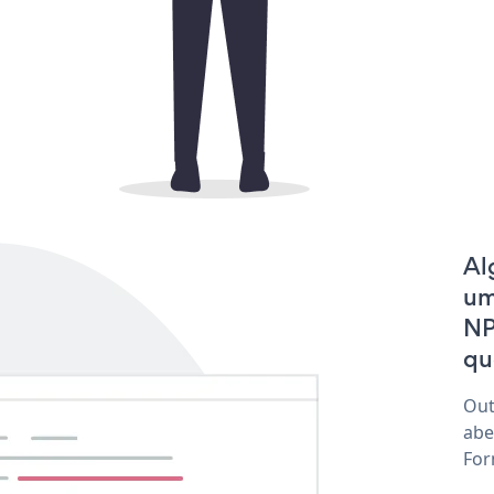
Al
um
NP
qu
Out
abe
For