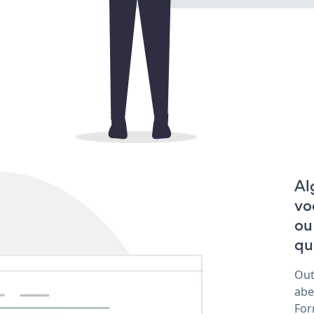
Al
vo
ou
qu
Out
abe
For