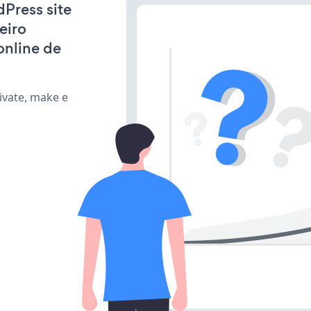
Press site
eiro
online de
ivate, make e