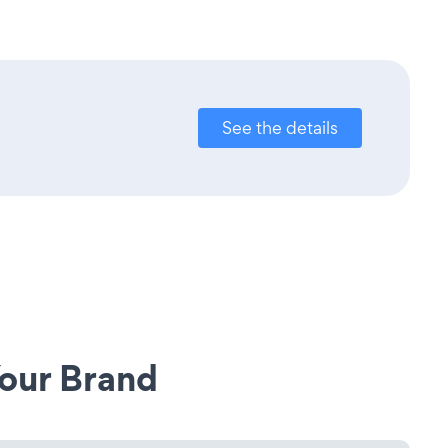
See the details
our Brand