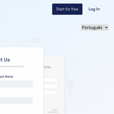
Start for free
Log In