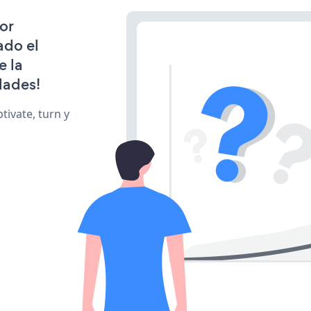
or
ado el
e la
dades!
tivate, turn y