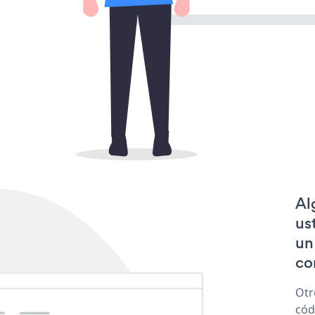
Al
us
un
co
Otr
cód