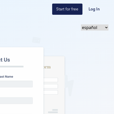
Start for free
Log In