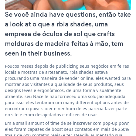
Se você ainda have questions, então take
a look at o que a rbia shades, uma
empresa de óculos de sol que crafts
molduras de madeira feitas à mão, tem
seen in their business.
Poucos meses depois de publicizing seus negócios em feiras
locais e mostras de artesanato, rbia shades estava
procurando uma maneira de vender online. eles wanted para
mostrar aos visitantes a qualidade de seus produtos, seus
designs leves e ergonômicos, de uma forma visualmente
atraente. seu Nacelle não forneceu uma solução adequada
para isso. eles tentaram um many different options antes de
encontrar o powr slider e nenhum deles parecia fazer parte
do site e eram desajeitados e difíceis de usar.
Em a small amount of time de se inscrever com pop-up powr,
eles foram capazes de boost seus contatos em mais de 250%
(mais de 600 contatos reais) e ter steadily aumentado sua