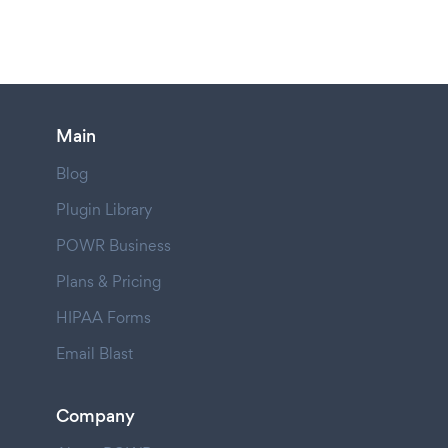
Main
Blog
Plugin Library
POWR Business
Plans & Pricing
HIPAA Forms
Email Blast
Company