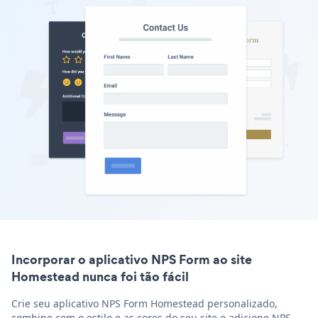
Incorporar o aplicativo NPS Form ao site
Homestead nunca foi tão fácil
Crie seu aplicativo NPS Form Homestead personalizado,
combine com o estilo e as cores do seu site e adicione NPS