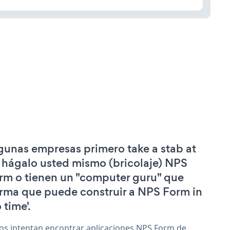
gunas empresas primero take a stab at
 hágalo usted mismo (bricolaje) NPS
rm o tienen un "computer guru" que
irma que puede construir a NPS Form in
 time'.
os intentan encontrar aplicaciones NPS Form de