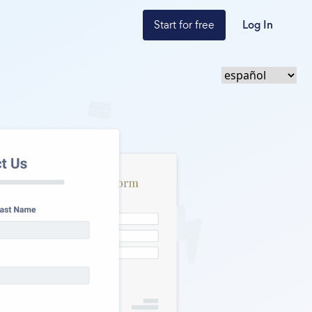
Start for free
Log In