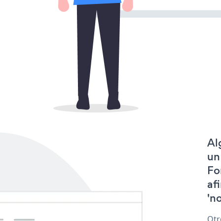
Al
un
Fo
af
'no
Otr