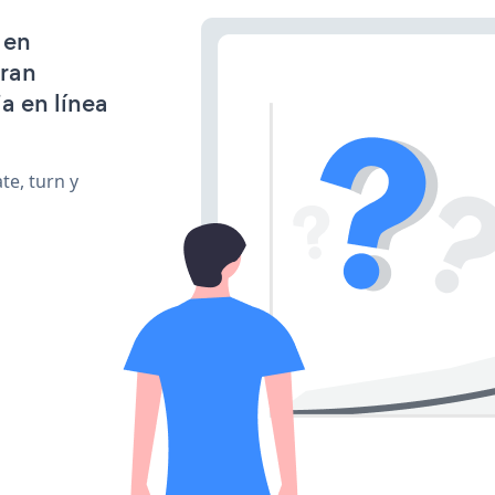
 en
gran
a en línea
te, turn y