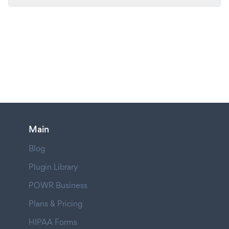
Main
Blog
Plugin Library
POWR Business
Plans & Pricing
HIPAA Forms