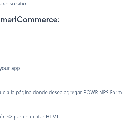
 en su sitio.
 AmeriCommerce:
 your app
gue a la página donde desea agregar POWR NPS Form.
otón
<>
para habilitar HTML.