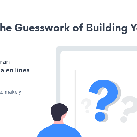
he Guesswork of Building Y
gran
a en línea
te, make y