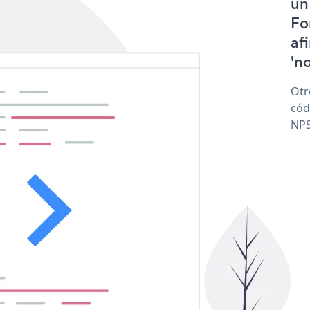
un
Fo
af
'no
Otr
cód
NPS