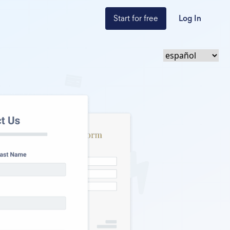
Start for free
Log In