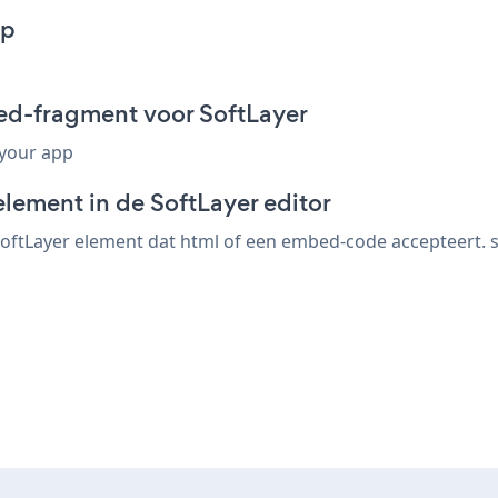
pp
ed-fragment voor SoftLayer
 your app
lement in de SoftLayer editor
oftLayer element dat html of een embed-code accepteert. sla