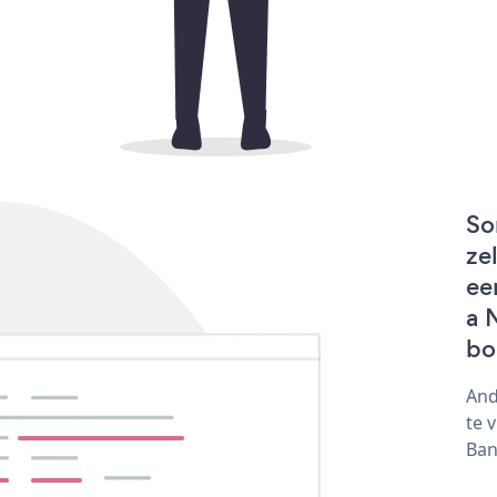
So
ze
ee
a 
bo
And
te 
Ban