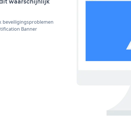
dit waarschijnlijk
ijk beveiligingsproblemen
ification Banner