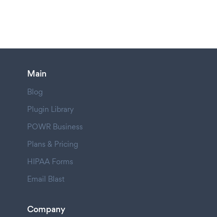
Main
Blog
Plugin Library
POWR Business
Plans & Pricing
HIPAA Forms
Email Blast
Company