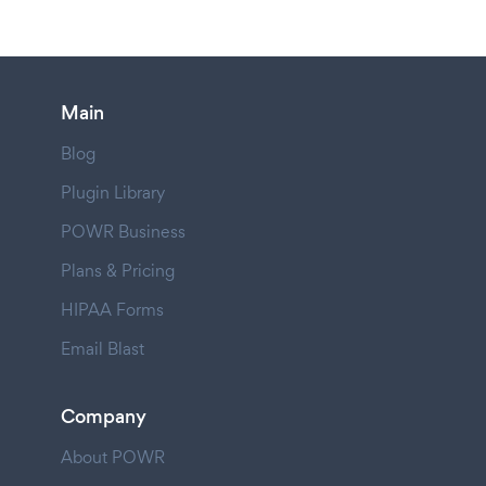
Main
Blog
Plugin Library
POWR Business
Plans & Pricing
HIPAA Forms
Email Blast
Company
About POWR