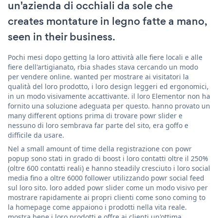
un'azienda di occhiali da sole che
creates montature in legno fatte a mano,
seen in their business.
Pochi mesi dopo getting la loro attività alle fiere locali e alle
fiere dell'artigianato, rbia shades stava cercando un modo
per vendere online. wanted per mostrare ai visitatori la
qualità del loro prodotto, i loro design leggeri ed ergonomici,
in un modo visivamente accattivante. il loro Elementor non ha
fornito una soluzione adeguata per questo. hanno provato un
many different options prima di trovare powr slider e
nessuno di loro sembrava far parte del sito, era goffo e
difficile da usare.
Nel a small amount of time della registrazione con powr
popup sono stati in grado di boost i loro contatti oltre il 250%
(oltre 600 contatti reali) e hanno steadily cresciuto i loro social
media fino a oltre 6000 follower utilizzando powr social feed
sul loro sito. loro added powr slider come un modo visivo per
mostrare rapidamente ai propri clienti come sono coming to
la homepage come appaiono i prodotti nella vita reale.
mostra bene i loro prodotti e offre ai clienti un'ottima