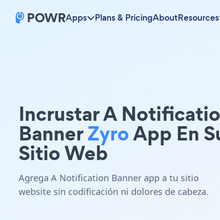
Apps
Plans & Pricing
About
Resources
Incrustar A Notificati
Banner
Zyro
App En S
Sitio Web
Agrega A Notification Banner app a tu sitio
website sin codificación ni dolores de cabeza.