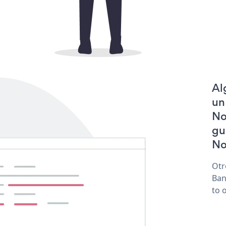
Al
un
No
gu
No
Otr
Ban
to 