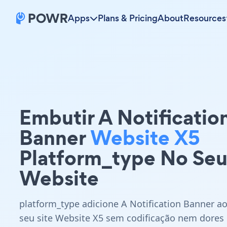
Apps
Plans & Pricing
About
Resources
Embutir A Notificatio
Banner
Website X5
Platform_type No Se
Website
platform_type adicione A Notification Banner a
seu site Website X5 sem codificação nem dores