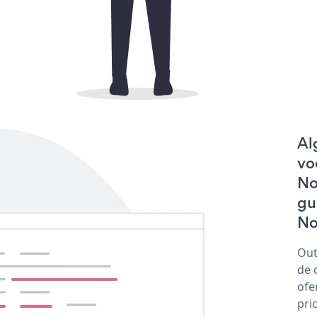
Al
vo
No
gu
No
Out
de 
ofe
pri