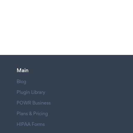
Main
Blog
Plugin Library
POWR Business
Plans & Pricing
HIPAA Forms